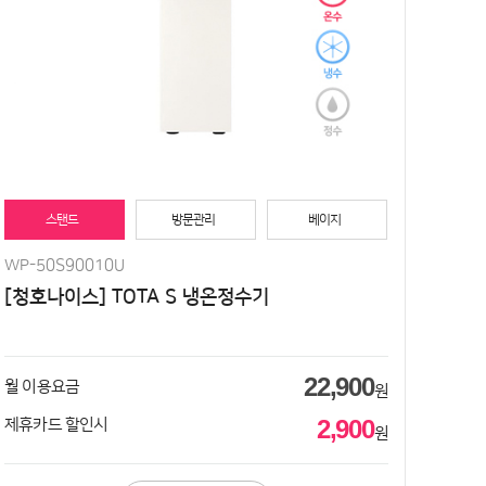
스탠드
방문관리
베이지
WP-50S90010U
[청호나이스] TOTA S 냉온정수기
22,900
월 이용요금
원
2,900
제휴카드 할인시
원