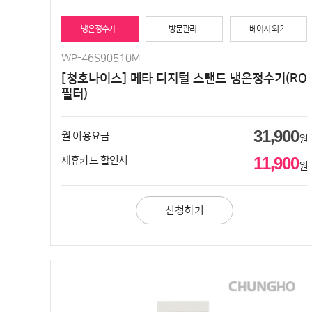
냉온정수기
방문관리
베이지 외 2
WP-46S90510M
[청호나이스] 메타 디지털 스탠드 냉온정수기(RO
필터)
31,900
월 이용요금
원
11,900
제휴카드 할인시
원
신청하기