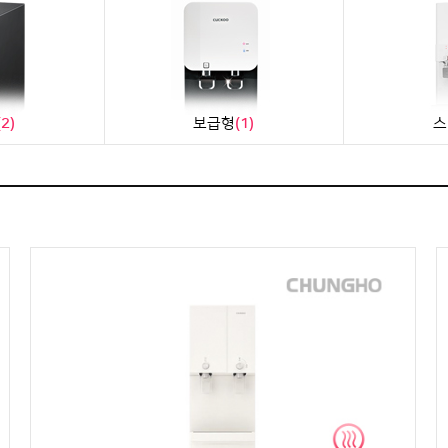
(2)
보급형
(1)
스