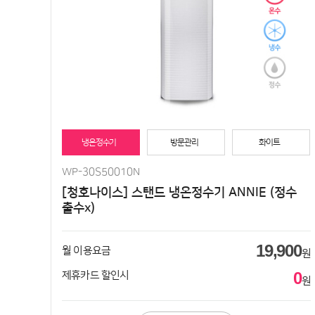
냉온정수기
방문관리
화이트
WP-30S50010N
[청호나이스] 스탠드 냉온정수기 ANNIE (정수
출수x)
19,900
월 이용요금
원
0
제휴카드 할인시
원