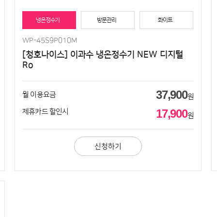
냉온정수기
방문관리
화이트
WP-45S9P010M
[청호나이스] 이과수 냉온정수기 NEW 디지털
Ro
37,900
월 이용요금
원
17,900
제휴카드 할인시
원
신청하기