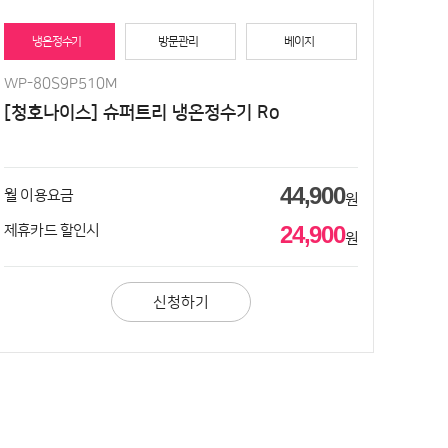
냉온정수기
방문관리
베이지
WP-80S9P510M
[청호나이스] 슈퍼트리 냉온정수기 Ro
44,900
월 이용요금
원
24,900
제휴카드 할인시
원
신청하기