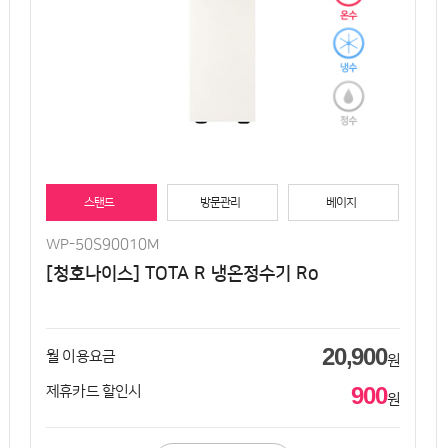
스탠드
방문관리
베이지
WP-50S90010M
[청호나이스] TOTA R 냉온정수기 Ro
20,900
월 이용요금
원
900
제휴카드 할인시
원