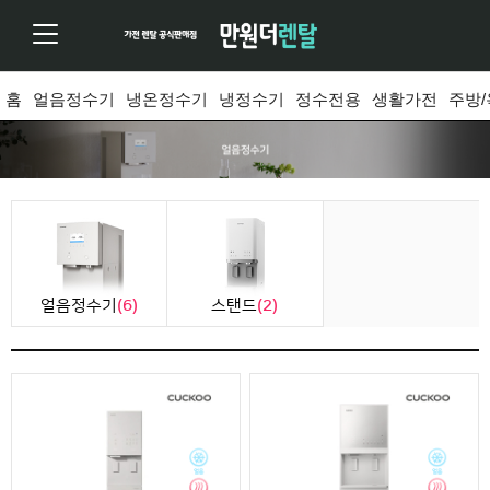
홈
얼음정수기
냉온정수기
냉정수기
정수전용
생활가전
주방
얼음정수기
(6)
스탠드
(2)