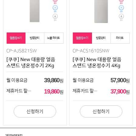
얼음정수기
방문관리
노블 화이트
얼음정수기
방문관리
화이트
CP-AJS821SW
CP-ACS1610SNW
[쿠쿠] New 대용량 얼음
[쿠쿠] New 대용량 얼음
스탠드 냉온정수기 2Kg
스탠드 냉온정수기 4Kg
39,860
57,900
월 이용요금
월 이용요금
원
원
19,860
37,900
제휴카드 할인시
제휴카드 할인시
원
원
신청하기
신청하기
개인정보처리방침