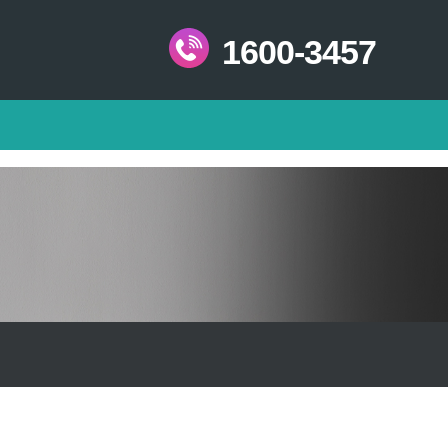
1600-3457