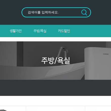
생활가전
주방/욕실
카드할인